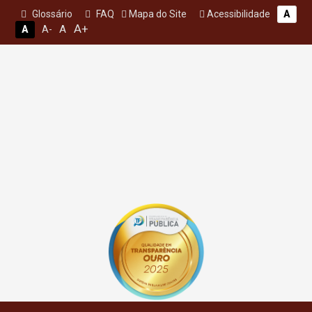
Glossário
FAQ
Mapa do Site
Acessibilidade
A
A+
A
A
A-