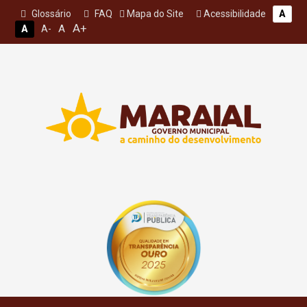
Glossário
FAQ
Mapa do Site
Acessibilidade
A
A+
A
A
A-